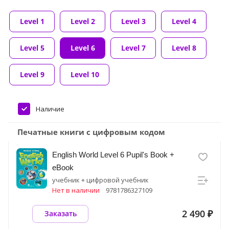
Level 1
Level 2
Level 3
Level 4
Level 5
Level 6
Level 7
Level 8
Level 9
Level 10
Наличие
Печатные книги с цифровым кодом
English World Level 6 Pupil's Book +
eBook
учебник + цифровой учебник
Нет в наличии
9781786327109
2 490 ₽
Заказать