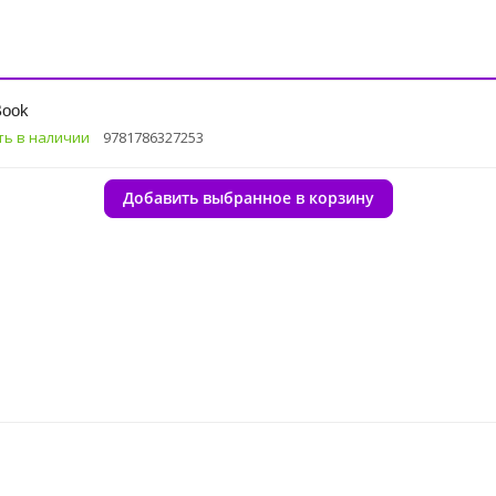
Book
ть в наличии
9781786327253
Добавить выбранное в корзину