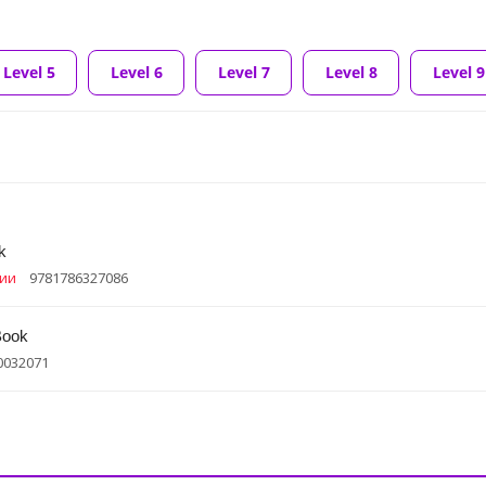
Level 5
Level 6
Level 7
Level 8
Level 9
k
чии
9781786327086
Book
0032071