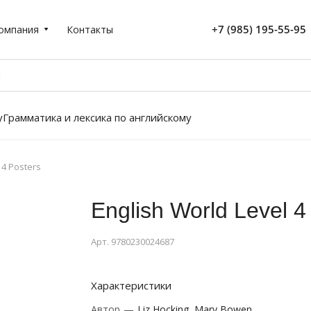
+7 (985) 195-55-95
омпания
Контакты
у
Грамматика и лексика по английскому
 4 Posters
English World Level 4
Арт.
9780230024687
Характеристики
Автор
—
Liz Hocking, Mary Bowen