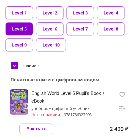
Level 1
Level 2
Level 3
Level 4
Level 5
Level 6
Level 7
Level 8
Level 9
Level 10
Наличие
Печатные книги с цифровым кодом
English World Level 5 Pupil's Book +
eBook
учебник + цифровой учебник
Нет в наличии
9781786327093
2 490 ₽
Заказать