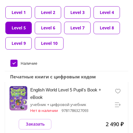
Level 1
Level 2
Level 3
Level 4
Level 5
Level 6
Level 7
Level 8
Level 9
Level 10
Наличие
Печатные книги с цифровым кодом
English World Level 5 Pupil's Book +
eBook
учебник + цифровой учебник
Нет в наличии
9781786327093
2 490 ₽
Заказать