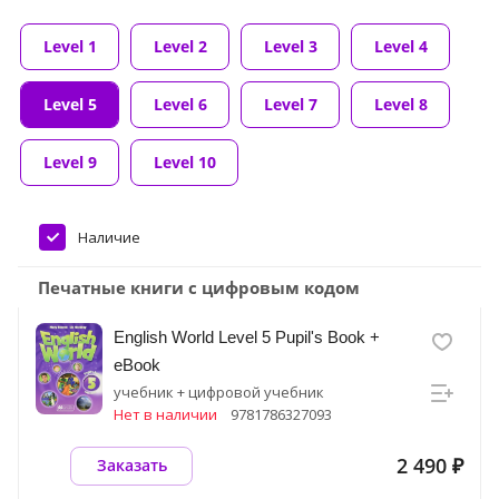
Level 1
Level 2
Level 3
Level 4
Level 5
Level 6
Level 7
Level 8
Level 9
Level 10
Наличие
Печатные книги с цифровым кодом
English World Level 5 Pupil's Book +
eBook
учебник + цифровой учебник
Нет в наличии
9781786327093
2 490 ₽
Заказать