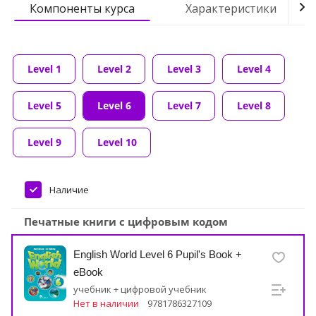
Компоненты курса
Характеристики
Level 1
Level 2
Level 3
Level 4
Level 5
Level 6
Level 7
Level 8
Level 9
Level 10
Наличие
Печатные книги с цифровым кодом
English World Level 6 Pupil's Book +
eBook
учебник + цифровой учебник
Нет в наличии
9781786327109