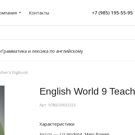
+7 (985) 195-55-95
омпания
Контакты
у
Грамматика и лексика по английскому
cher's Digibook
English World 9 Teach
Арт.
9780230032323
Характеристики
Автор
—
Liz Hocking, Mary Bowen