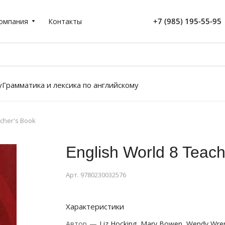
+7 (985) 195-55-95
омпания
Контакты
у
Грамматика и лексика по английскому
acher's Book
English World 8 Teach
Арт.
9780230032576
Характеристики
Автор
—
Liz Hocking, Mary Bowen, Wendy Wre