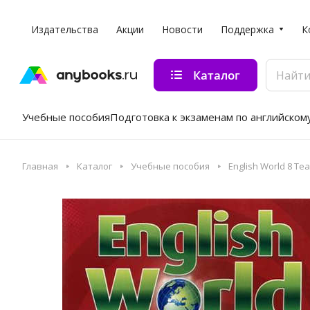
Издательства
Акции
Новости
Поддержка
К
Каталог
Учебные пособия
Подготовка к экзаменам по английском
Главная
Каталог
Учебные пособия
English World 8 Te