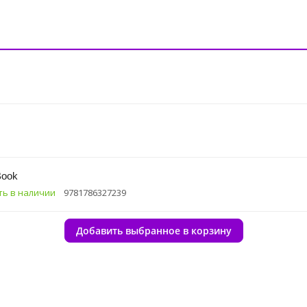
Book
ть в наличии
9781786327239
Добавить выбранное в корзину