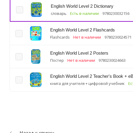
English World Level 2 Dictionary
словарь
Есть в наличии
9780230032156
English World Level 2 Flashcards
Flashcards
Нет в наличии
9780230024571
English World Level 2 Posters
Постер
Нет в наличии
9780230024663
English World Level 2 Teacher's Book + e
книга для учителя + цифровой учебник
Ес