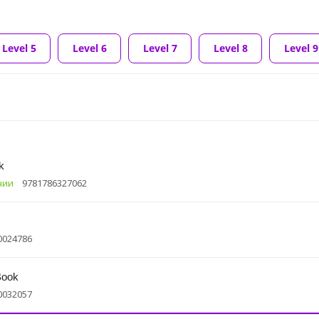
Level 5
Level 6
Level 7
Level 8
Level 9
k
чии
9781786327062
0024786
Book
0032057