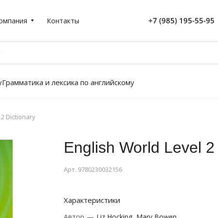
+7 (985) 195-55-95
омпания
Контакты
у
Грамматика и лексика по английскому
 2 Dictionary
English World Level 2
Арт.
9780230032156
Характеристики
Автор
—
Liz Hocking, Mary Bowen