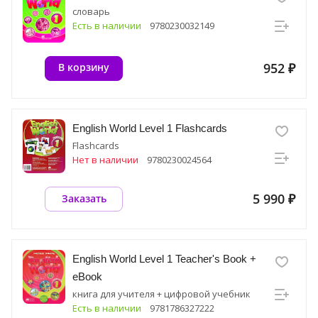
словарь
Есть в наличии
9780230032149
952 ₽
В корзину
English World Level 1 Flashcards
Flashcards
Нет в наличии
9780230024564
5 990 ₽
Заказать
English World Level 1 Teacher's Book +
eBook
книга для учителя + цифровой учебник
Есть в наличии
9781786327222