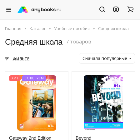
Главная
Каталог
Учебные пособия
Средняя школа
Средняя школа
7 товаров
Сначала популярные
ФИЛЬТР
ХИТ
СОВЕТУЕМ
Gateway 2nd Edition
Beyond