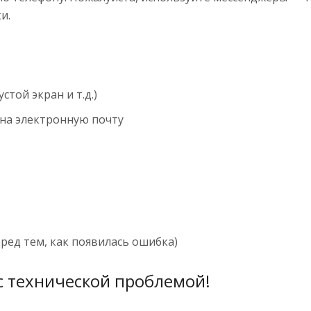
и.
:
той экран и т.д.)
 на электронную почту
ред тем, как появилась ошибка)
с технической проблемой!