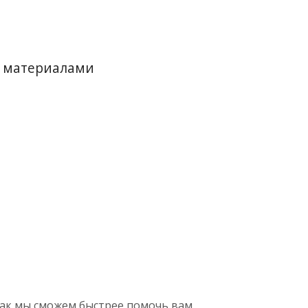
и материалами
так мы сможем быстрее помочь вам,