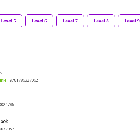
Level 5
Level 6
Level 7
Level 8
Level 9
k
чии
9781786327062
0024786
Book
0032057