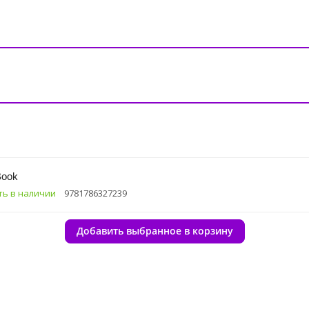
Book
ть в наличии
9781786327239
Добавить выбранное в корзину