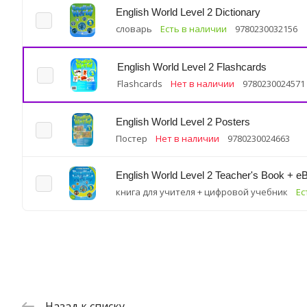
English World Level 2 Dictionary
словарь
Есть в наличии
9780230032156
English World Level 2 Flashcards
Flashcards
Нет в наличии
9780230024571
English World Level 2 Posters
Постер
Нет в наличии
9780230024663
English World Level 2 Teacher's Book + e
книга для учителя + цифровой учебник
Ес
Назад к списку