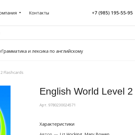
+7 (985) 195-55-95
омпания
Контакты
у
Грамматика и лексика по английскому
 2 Flashcards
English World Level 2
Арт.
9780230024571
Характеристики
Автор
—
Liz Hocking, Mary Bowen