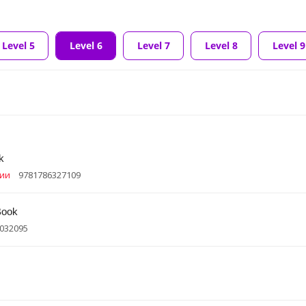
Level 5
Level 6
Level 7
Level 8
Level 9
k
чии
9781786327109
Book
032095