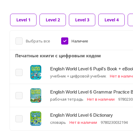
Level 1
Level 2
Level 3
Level 4
Выбрать все
Наличие
Печатные книги с цифровым кодом
English World Level 6 Pupil's Book + eBoo
учебник + цифровой учебник
Нет в нали
English World Level 6 Grammar Practice 
рабочая тетрадь
Нет в наличии
9780230
English World Level 6 Dictionary
словарь
Нет в наличии
9780230032194