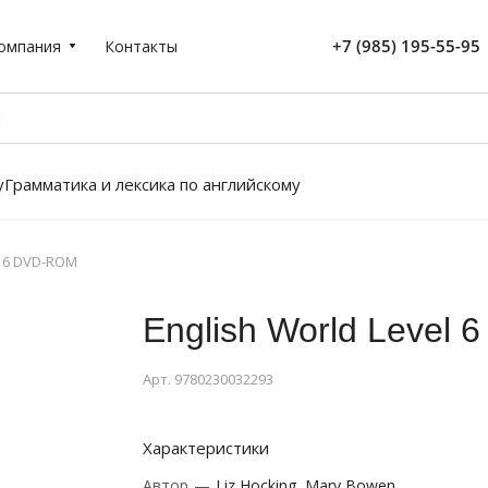
+7 (985) 195-55-95
омпания
Контакты
у
Грамматика и лексика по английскому
l 6 DVD-ROM
English World Level
Арт.
9780230032293
Характеристики
Автор
—
Liz Hocking, Mary Bowen