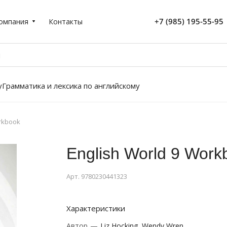
+7 (985) 195-55-95
омпания
Контакты
у
Грамматика и лексика по английскому
orkbook
English World 9 Work
Арт.
9780230441323
Характеристики
Автор
—
Liz Hocking, Wendy Wren