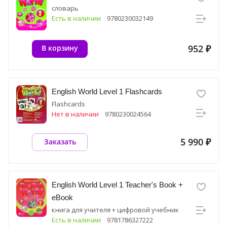
словарь
Есть в наличии
9780230032149
952 ₽
В корзину
English World Level 1 Flashcards
Flashcards
Нет в наличии
9780230024564
5 990 ₽
Заказать
English World Level 1 Teacher's Book +
eBook
книга для учителя + цифровой учебник
Есть в наличии
9781786327222