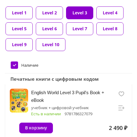
Level 1
Level 2
Level 3
Level 4
Level 5
Level 6
Level 7
Level 8
Level 9
Level 10
Наличие
Печатные книги с цифровым кодом
English World Level 3 Pupil's Book +
eBook
учебник + цифровой учебник
Есть в наличии
9781786327079
2 490 ₽
В корзину