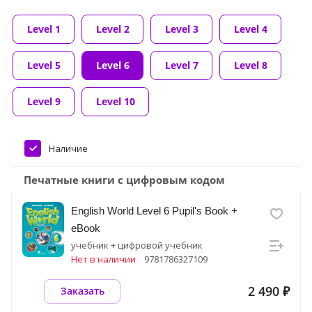
Level 1
Level 2
Level 3
Level 4
Level 5
Level 6
Level 7
Level 8
Level 9
Level 10
Наличие
Печатные книги с цифровым кодом
English World Level 6 Pupil's Book +
eBook
учебник + цифровой учебник
Нет в наличии
9781786327109
2 490 ₽
Заказать