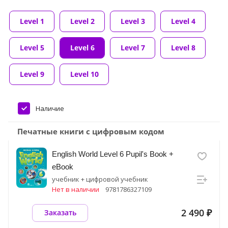
Level 1
Level 2
Level 3
Level 4
Level 5
Level 6
Level 7
Level 8
Level 9
Level 10
Наличие
Печатные книги с цифровым кодом
English World Level 6 Pupil's Book +
eBook
учебник + цифровой учебник
Нет в наличии
9781786327109
2 490 ₽
Заказать