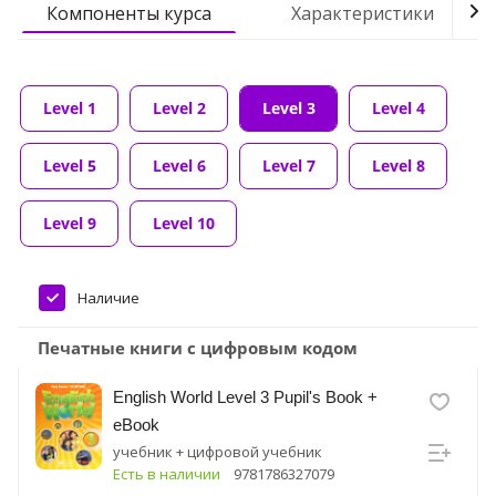
Компоненты курса
Характеристики
Level 1
Level 2
Level 3
Level 4
Level 5
Level 6
Level 7
Level 8
Level 9
Level 10
Наличие
Печатные книги с цифровым кодом
English World Level 3 Pupil's Book +
eBook
учебник + цифровой учебник
Есть в наличии
9781786327079