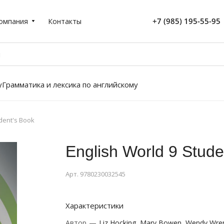
+7 (985) 195-55-95
омпания
Контакты
у
Грамматика и лексика по английскому
udent's Book
English World 9 Stude
Арт.
9780230032545
Характеристики
Автор
—
Liz Hocking, Mary Bowen, Wendy Wre