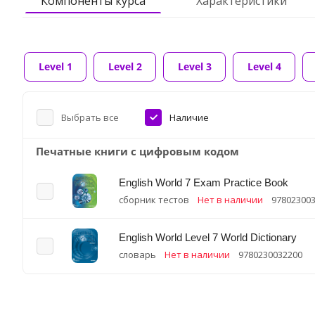
Компоненты курса
Характеристики
Level 1
Level 2
Level 3
Level 4
Выбрать все
Наличие
Печатные книги с цифровым кодом
English World 7 Exam Practice Book
сборник тестов
Нет в наличии
97802300
English World Level 7 World Dictionary
словарь
Нет в наличии
9780230032200