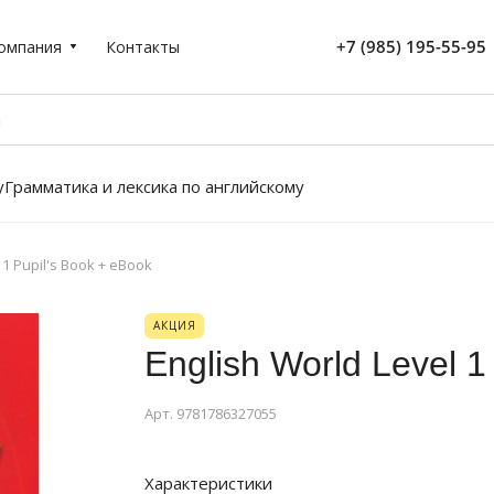
+7 (985) 195-55-95
омпания
Контакты
у
Грамматика и лексика по английскому
 1 Pupil's Book + eBook
АКЦИЯ
English World Level 1
Арт.
9781786327055
Характеристики