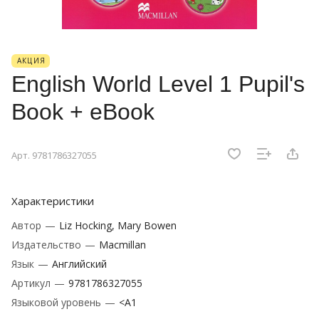
АКЦИЯ
English World Level 1 Pupil's
Book + eBook
Арт.
9781786327055
Характеристики
Автор
—
Liz Hocking, Mary Bowen
Издательство
—
Macmillan
Язык
—
Английский
Артикул
—
9781786327055
Языковой уровень
—
<A1