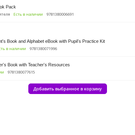
ook Pack
ителя
Есть в наличии
9781380006691
t's Book and Alphabet eBook with Pupil's Practice Kit
сть в наличии
9781380071996
her's Book with Teacher's Resources
ии
9781380077615
Добавить выбранное в корзину