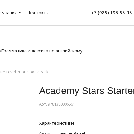
+7 (985) 195-55-95
омпания
Контакты
у
Грамматика и лексика по английскому
ter Level Pupil's Book Pack
Academy Stars Starter
Арт.
9781380006561
Характеристики
Автор
—
Jeanne Perrett