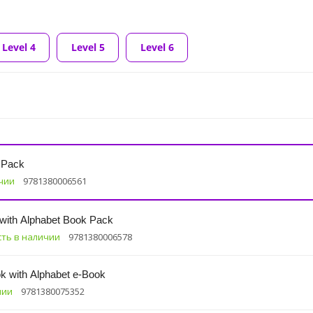
Level 4
Level 5
Level 6
k Pack
ичии
9781380006561
 with Alphabet Book Pack
сть в наличии
9781380006578
k with Alphabet e-Book
чии
9781380075352