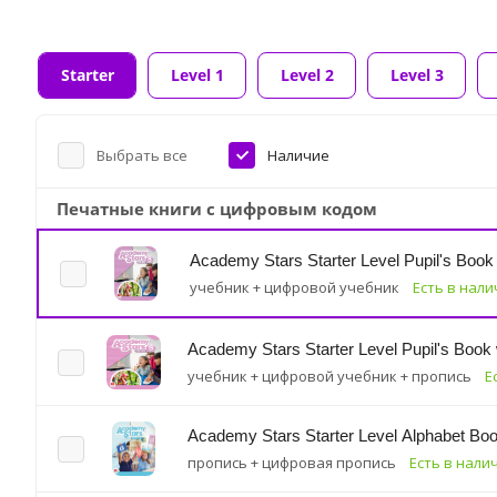
Starter
Level 1
Level 2
Level 3
Выбрать все
Наличие
Печатные книги с цифровым кодом
Academy Stars Starter Level Pupil's Boo
учебник + цифровой учебник
Есть в нал
Academy Stars Starter Level Pupil's Book
учебник + цифровой учебник + пропись
Е
Academy Stars Starter Level Alphabet Boo
пропись + цифровая пропись
Есть в нали