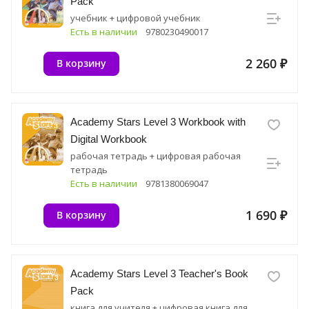
Pack
учебник + цифровой учебник
Есть в наличии
9780230490017
2 260 ₽
В корзину
Academy Stars Level 3 Workbook with
Digital Workbook
рабочая тетрадь + цифровая рабочая
тетрадь
Есть в наличии
9781380069047
1 690 ₽
В корзину
Academy Stars Level 3 Teacher's Book
Pack
книга для учителя + цифровая книга для