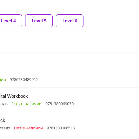
Level 4
Level 5
Level 6
чии
9780230489912
ital Workbook
радь
Есть в наличии
9781380069030
ack
ителя
Нет в наличии
9781380006516