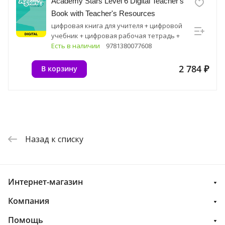
Academy Stars Level 6 Digital Teacher's
Book with Teacher's Resources
цифровая книга для учителя + цифровой
учебник + цифровая рабочая тетрадь +
цифровые упражнения + цифровые
Есть в наличии
9781380077608
ресурсные материалы
2 784 ₽
В корзину
Назад к списку
Интернет-магазин
Компания
Помощь