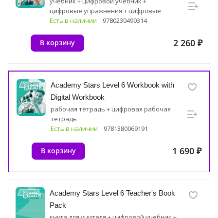
учебник + цифровой учебник +
цифровые упражнения + цифровые
ресурсные материалы
Есть в наличии
9780230490314
2 260 ₽
В корзину
Academy Stars Level 6 Workbook with
Digital Workbook
рабочая тетрадь + цифровая рабочая
тетрадь
Есть в наличии
9781380069191
1 690 ₽
В корзину
Academy Stars Level 6 Teacher's Book
Pack
книга для учителя + цифровой учебник +