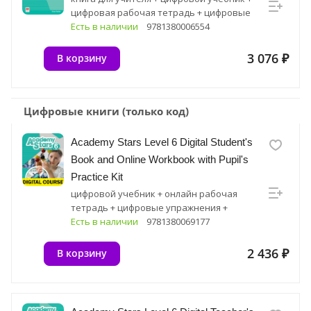
цифровая рабочая тетрадь + цифровые
упражнения + цифровые ресурсные
Есть в наличии
9781380006554
материалы
3 076 ₽
В корзину
Цифровые книги (только код)
Academy Stars Level 6 Digital Student's
Book and Online Workbook with Pupil's
Practice Kit
цифровой учебник + онлайн рабочая
тетрадь + цифровые упражнения +
цифровые ресурсные материалы
Есть в наличии
9781380069177
2 436 ₽
В корзину