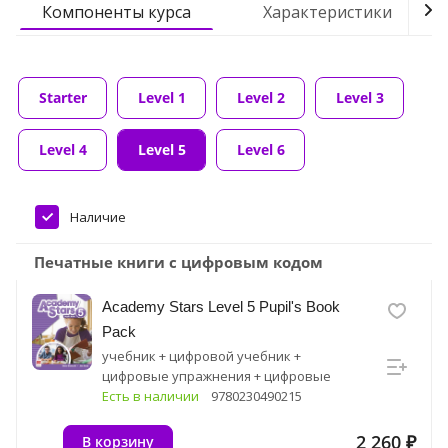
Компоненты курса
Характеристики
Starter
Level 1
Level 2
Level 3
Level 4
Level 5
Level 6
Наличие
Печатные книги с цифровым кодом
Academy Stars Level 5 Pupil's Book
Pack
учебник + цифровой учебник +
цифровые упражнения + цифровые
ресурсные материалы
Есть в наличии
9780230490215
2 260 ₽
В корзину