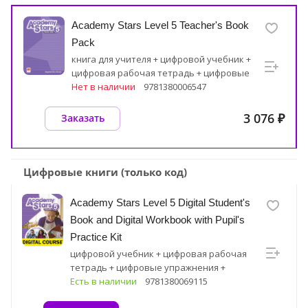
Academy Stars Level 5 Teacher's Book
Pack
книга для учителя + цифровой учебник +
цифровая рабочая тетрадь + цифровые
ресурсные материалы
Нет в наличии
9781380006547
3 076 ₽
Заказать
Цифровые книги (только код)
Academy Stars Level 5 Digital Student's
Book and Digital Workbook with Pupil's
Practice Kit
цифровой учебник + цифровая рабочая
тетрадь + цифровые упражнения +
цифровые ресурсные материалы
Есть в наличии
9781380069115