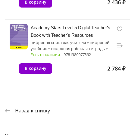
2 436 ₽
В корзину
Academy Stars Level 5 Digital Teacher's
Book with Teacher's Resources
цифровая книга для учителя + цифровой
учебник + цифровая рабочая тетрадь +
цифровые ресурсные материалы
Есть в наличии
9781380077592
2 784 ₽
В корзину
Назад к списку