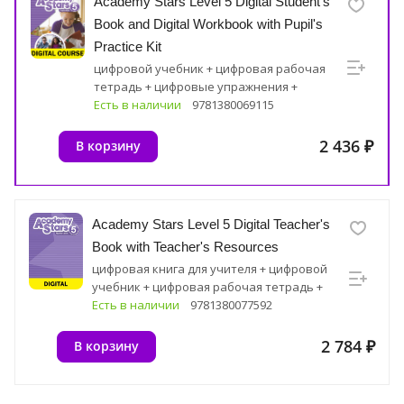
Academy Stars Level 5 Digital Student's
Book and Digital Workbook with Pupil's
Practice Kit
цифровой учебник + цифровая рабочая
тетрадь + цифровые упражнения +
цифровые ресурсные материалы
Есть в наличии
9781380069115
2 436 ₽
В корзину
Academy Stars Level 5 Digital Teacher's
Book with Teacher's Resources
цифровая книга для учителя + цифровой
учебник + цифровая рабочая тетрадь +
цифровые ресурсные материалы
Есть в наличии
9781380077592
2 784 ₽
В корзину