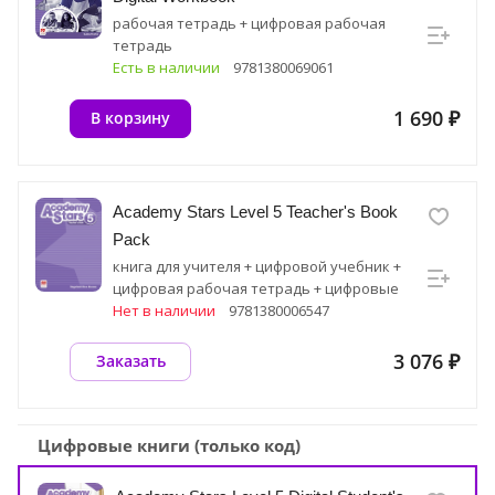
рабочая тетрадь + цифровая рабочая
тетрадь
Есть в наличии
9781380069061
1 690 ₽
В корзину
Academy Stars Level 5 Teacher's Book
Pack
книга для учителя + цифровой учебник +
цифровая рабочая тетрадь + цифровые
ресурсные материалы
Нет в наличии
9781380006547
3 076 ₽
Заказать
Цифровые книги (только код)