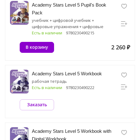
Academy Stars Level 5 Pupil's Book
Pack
учебник + цифровой учебник +
цифровые упражнения + цифровые
ресурсные материалы
Есть в наличии
9780230490215
2 260 ₽
В корзину
Academy Stars Level 5 Workbook
рабочая тетрадь
Есть в наличии
9780230490222
Заказать
Academy Stars Level 5 Workbook with
Digital Workbook