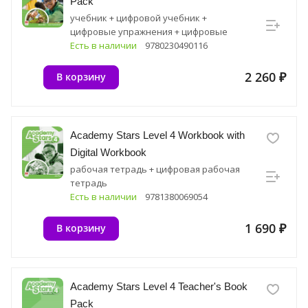
Pack
учебник + цифровой учебник +
цифровые упражнения + цифровые
ресурсные материалы
Есть в наличии
9780230490116
2 260 ₽
В корзину
Academy Stars Level 4 Workbook with
Digital Workbook
рабочая тетрадь + цифровая рабочая
тетрадь
Есть в наличии
9781380069054
1 690 ₽
В корзину
Academy Stars Level 4 Teacher's Book
Pack