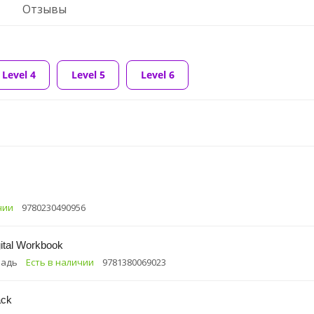
Отзывы
Level 4
Level 5
Level 6
чии
9780230490956
ital Workbook
радь
Есть в наличии
9781380069023
ack