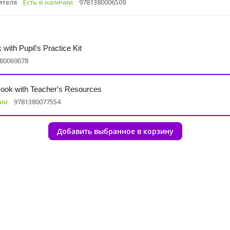
ителя
Есть в наличии
9781380006509
with Pupil's Practice Kit
80069078
Book with Teacher's Resources
чии
9781380077554
Добавить выбранное в корзину