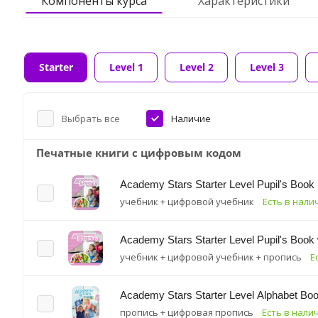
Компоненты курса
Характеристики
Starter
Level 1
Level 2
Level 3
Выбрать все
Наличие
Печатные книги с цифровым кодом
Academy Stars Starter Level Pupil's Book
учебник + цифровой учебник
Есть в нали
Academy Stars Starter Level Pupil's Book
учебник + цифровой учебник + пропись
Е
Academy Stars Starter Level Alphabet Boo
пропись + цифровая пропись
Есть в нали