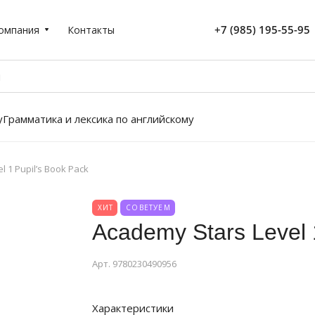
+7 (985) 195-55-95
омпания
Контакты
у
Грамматика и лексика по английскому
l 1 Pupil’s Book Pack
ХИТ
СОВЕТУЕМ
Academy Stars Level 
Арт.
9780230490956
Характеристики