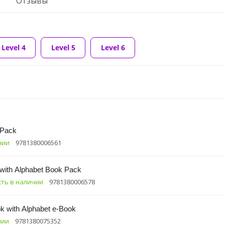
Отзывы
Level 4
Level 5
Level 6
 Pack
чии
9781380006561
 with Alphabet Book Pack
сть в наличии
9781380006578
k with Alphabet e-Book
чии
9781380075352