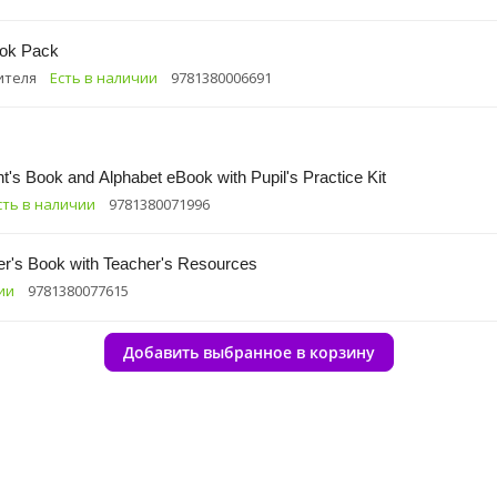
ook Pack
ителя
Есть в наличии
9781380006691
t's Book and Alphabet eBook with Pupil's Practice Kit
сть в наличии
9781380071996
her's Book with Teacher's Resources
ии
9781380077615
Добавить выбранное в корзину