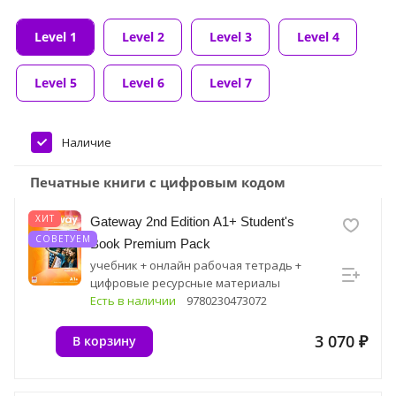
Level 1
Level 2
Level 3
Level 4
Level 5
Level 6
Level 7
Наличие
Печатные книги с цифровым кодом
ХИТ
Gateway 2nd Edition A1+ Student's
СОВЕТУЕМ
Book Premium Pack
учебник + онлайн рабочая тетрадь +
цифровые ресурсные материалы
Есть в наличии
9780230473072
3 070 ₽
В корзину