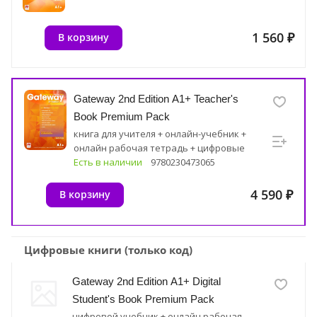
1 560 ₽
В корзину
Gateway 2nd Edition A1+ Teacher's
Book Premium Pack
книга для учителя + онлайн-учебник +
онлайн рабочая тетрадь + цифровые
ресурсные материалы
Есть в наличии
9780230473065
4 590 ₽
В корзину
Цифровые книги (только код)
Gateway 2nd Edition A1+ Digital
Student's Book Premium Pack
цифровой учебник + онлайн рабочая