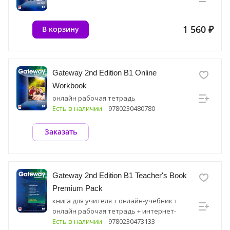
1 560 ₽
В корзину
Gateway 2nd Edition B1 Online
Workbook
онлайн рабочая тетрадь
Есть в наличии
9780230480780
Заказать
Gateway 2nd Edition B1 Teacher's Book
Premium Pack
книга для учителя + онлайн-учебник +
онлайн рабочая тетрадь + интернет-
ресурс
Есть в наличии
9780230473133