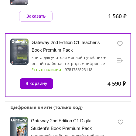
1 560 ₽
Заказать
Gateway 2nd Edition C1 Teacher's
Book Premium Pack
книга для учителя + онлайн-учебник +
онлайн рабочая тетрадь + цифровые
ресурсные материалы
Есть в наличии
9781786323118
4 590 ₽
В корзину
Цифровые книги (только код)
Gateway 2nd Edition C1 Digital
Student's Book Premium Pack
цифровой учебник + онлайн рабочая