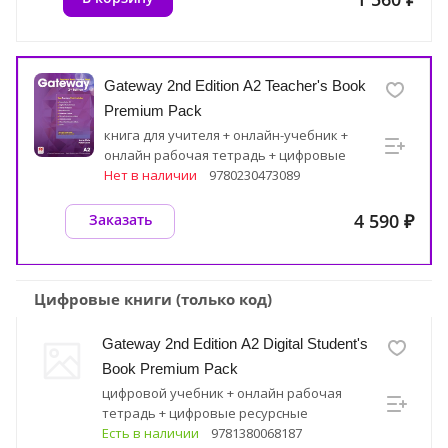
Gateway 2nd Edition A2 Teacher's Book
Premium Pack
книга для учителя + онлайн-учебник +
онлайн рабочая тетрадь + цифровые
ресурсные материалы
Нет в наличии
9780230473089
4 590 ₽
Заказать
Цифровые книги (только код)
Gateway 2nd Edition A2 Digital Student's
Book Premium Pack
цифровой учебник + онлайн рабочая
тетрадь + цифровые ресурсные
материалы
Есть в наличии
9781380068187