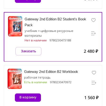
Gateway 2nd Edition B2 Student's Book
Pack
учебник + цифровые ресурсные
материалы
Нет в наличии
9780230473188
2 480 ₽
Заказать
Gateway 2nd Edition B2 Workbook
рабочая тетрадь
Есть в наличии
9780230470972
1 560 ₽
В корзину