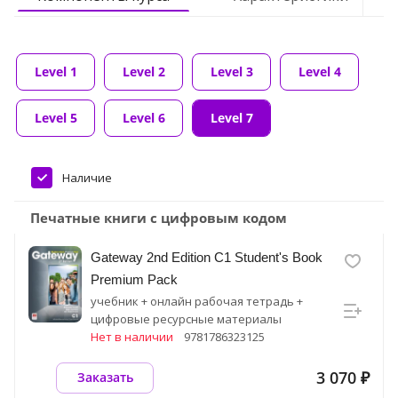
Level 1
Level 2
Level 3
Level 4
Level 5
Level 6
Level 7
Наличие
Печатные книги с цифровым кодом
Gateway 2nd Edition C1 Student's Book
Premium Pack
учебник + онлайн рабочая тетрадь +
цифровые ресурсные материалы
Нет в наличии
9781786323125
3 070 ₽
Заказать