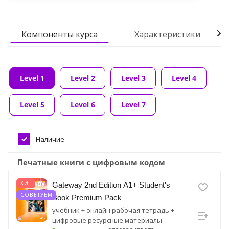
Компоненты курса
Характеристики
Level 1
Level 2
Level 3
Level 4
Level 5
Level 6
Level 7
Наличие
Печатные книги с цифровым кодом
ХИТ
Gateway 2nd Edition A1+ Student's
СОВЕТУЕМ
Book Premium Pack
учебник + онлайн рабочая тетрадь +
цифровые ресурсные материалы