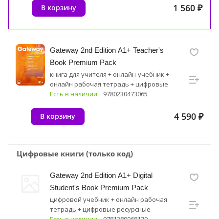
1 560 ₽
В корзину
Gateway 2nd Edition A1+ Teacher's
Book Premium Pack
книга для учителя + онлайн-учебник +
онлайн рабочая тетрадь + цифровые
ресурсные материалы
Есть в наличии
9780230473065
4 590 ₽
В корзину
Цифровые книги (только код)
Gateway 2nd Edition A1+ Digital
Student's Book Premium Pack
цифровой учебник + онлайн рабочая
тетрадь + цифровые ресурсные