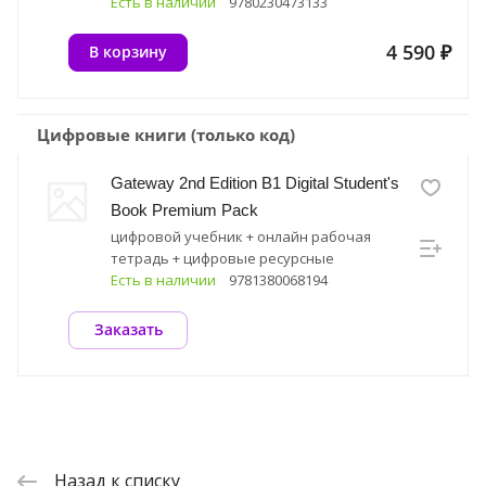
ресурс
Есть в наличии
9780230473133
4 590 ₽
В корзину
Цифровые книги (только код)
Gateway 2nd Edition B1 Digital Student's
Book Premium Pack
цифровой учебник + онлайн рабочая
тетрадь + цифровые ресурсные
материалы
Есть в наличии
9781380068194
Заказать
Назад к списку