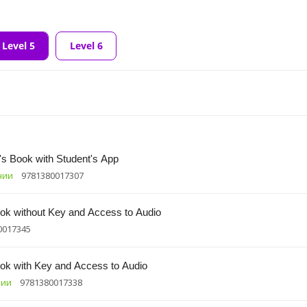
Level 5
Level 6
s Book with Student's App
чии
9781380017307
k without Key and Access to Audio
0017345
ok with Key and Access to Audio
чии
9781380017338