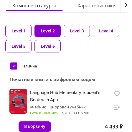
Компоненты курса
Характеристики
Level 1
Level 2
Level 3
Level 4
Level 5
Level 6
Наличие
Печатные книги с цифровым кодом
Language Hub Elementary Student's
Book with App
учебник + цифровой учебник
Есть в наличии
9781380016706
4 433 ₽
В корзину