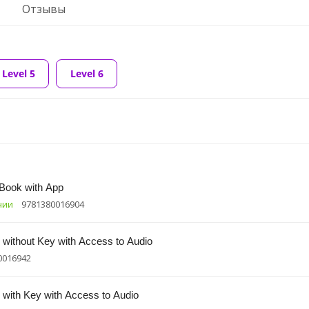
Отзывы
Level 5
Level 6
 Book with App
чии
9781380016904
without Key with Access to Audio
0016942
with Key with Access to Audio