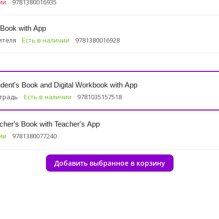
ии
9781380016935
 Book with App
ителя
Есть в наличии
9781380016928
udent's Book and Digital Workbook with App
етрадь
Есть в наличии
9781035157518
cher's Book with Teacher's App
ии
9781380077240
Добавить выбранное в корзину