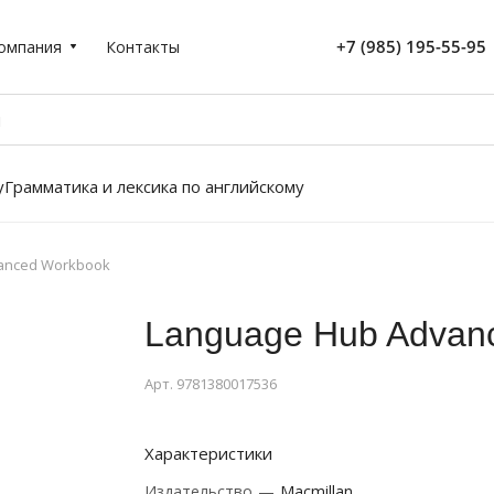
+7 (985) 195-55-95
омпания
Контакты
у
Грамматика и лексика по английскому
anced Workbook
Language Hub Advan
Арт.
9781380017536
Характеристики
Издательство
—
Macmillan