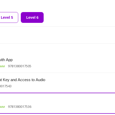
Level 5
Level 6
ith App
чии
9781380017505
 Key and Access to Audio
0017543
чии
9781380017536