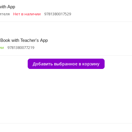
ith App
ителя
Нет в наличии
9781380017529
 Book with Teacher's App
ии
9781380077219
Добавить выбранное в корзину