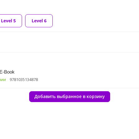
Level 5
Level 6
 E-Book
чии
9781035134878
Добавить выбранное в корзину