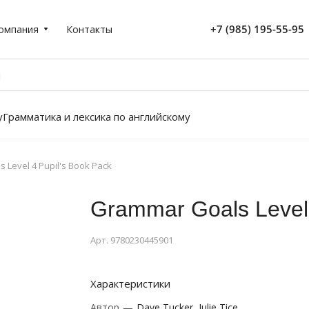
+7 (985) 195-55-95
омпания
Контакты
у
Грамматика и лексика по английскому
 Level 4 Pupil's Book Pack
Grammar Goals Level 
Арт.
9780230445901
Характеристики
Автор
—
Dave Tucker, Julie Tice