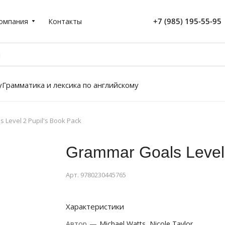
+7 (985) 195-55-95
омпания
Контакты
у
Грамматика и лексика по английскому
 Level 2 Pupil's Book Pack
Grammar Goals Level 
Арт.
9780230445765
Характеристики
Автор
—
Michael Watts, Nicole Taylor