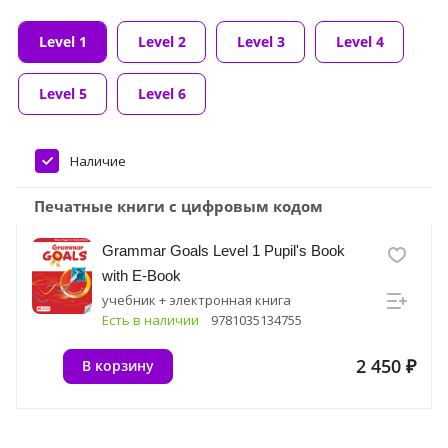
Level 1
Level 2
Level 3
Level 4
Level 5
Level 6
Наличие
Печатные книги с цифровым кодом
Grammar Goals Level 1 Pupil's Book
with E-Book
учебник + электронная книга
Есть в наличии
9781035134755
2 450 ₽
В корзину