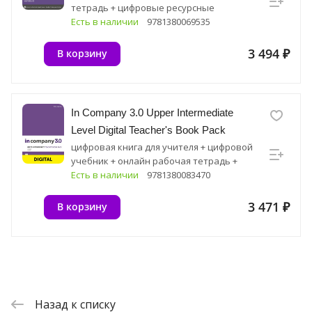
тетрадь + цифровые ресурсные
материалы
Есть в наличии
9781380069535
3 494 ₽
В корзину
In Company 3.0 Upper Intermediate
Level Digital Teacher's Book Pack
цифровая книга для учителя + цифровой
учебник + онлайн рабочая тетрадь +
цифровые ресурсные материалы
Есть в наличии
9781380083470
3 471 ₽
В корзину
Назад к списку