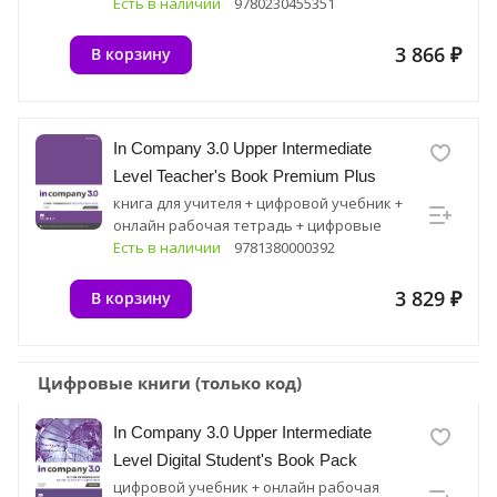
Есть в наличии
9780230455351
3 866 ₽
В корзину
In Company 3.0 Upper Intermediate
Level Teacher's Book Premium Plus
книга для учителя + цифровой учебник +
онлайн рабочая тетрадь + цифровые
ресурсные материалы
Есть в наличии
9781380000392
3 829 ₽
В корзину
Цифровые книги (только код)
In Company 3.0 Upper Intermediate
Level Digital Student's Book Pack
цифровой учебник + онлайн рабочая