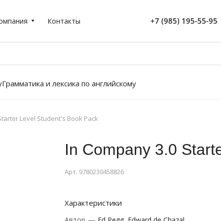
+7 (985) 195-55-95
омпания
Контакты
у
Грамматика и лексика по английскому
tarter Level Student's Book Pack
In Company 3.0 Starte
Арт.
9780230458826
Характеристики
Автор
—
Ed Pegg, Edward de Chazal